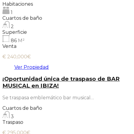
Habitaciones
1
Cuartos de baño
2
Superficie
86
M²
Venta
€ 240,000€
Ver Propiedad
¡Oportunidad única de traspaso de BAR
MUSICAL en IBIZA!
Se traspasa emblemático bar musical…
Cuartos de baño
3
Traspaso
€ 295,000€