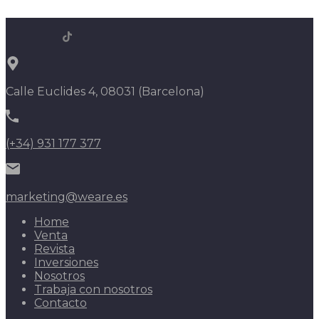
Calle Euclides 4, 08031 (Barcelona)
(+34) 931 177 377
marketing@weare.es
Home
Venta
Revista
Inversiones
Nosotros
Trabaja con nosotros
Contacto