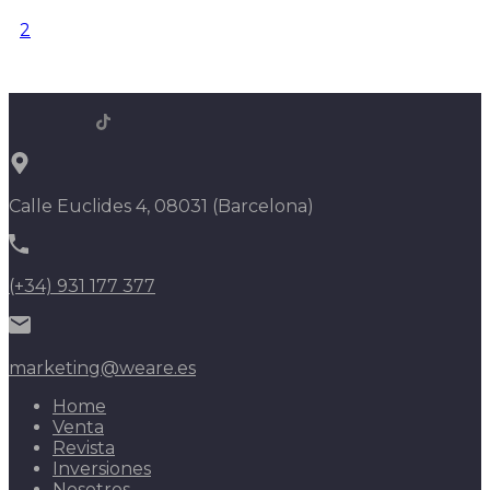
1
2
Calle Euclides 4, 08031 (Barcelona)
(+34) 931 177 377
marketing@weare.es
Home
Venta
Revista
Inversiones
Nosotros