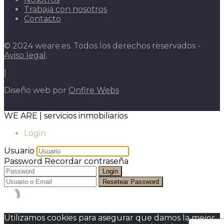
Trabaja con nosotros
Contacto
© 2024 weare.es. Todos los derechos reservados -
Aviso legal
.
|
Diseño web por
Onfire Webs
WE ARE | servicios inmobiliarios
Login
Usuario
Password
Recordar contraseña
Login
Resetear Password
Utilizamos cookies para asegurar que damos la mejor