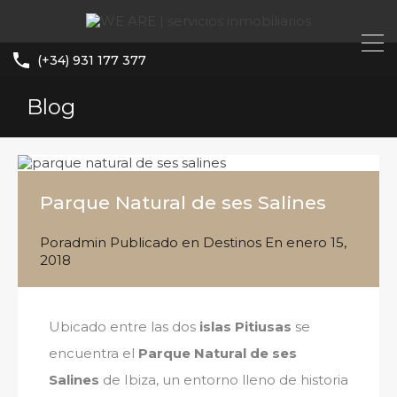
(+34) 931 177 377
Blog
Parque Natural de ses Salines
Por
admin
Publicado en
Destinos
En
enero 15,
2018
Ubicado entre las dos
islas Pitiusas
se
encuentra el
Parque Natural de ses
Salines
de Ibiza, un entorno lleno de historia