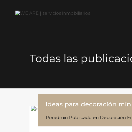
Todas las publicaci
Ideas para decoración min
Por
admin
Publicado en
Decoración
E