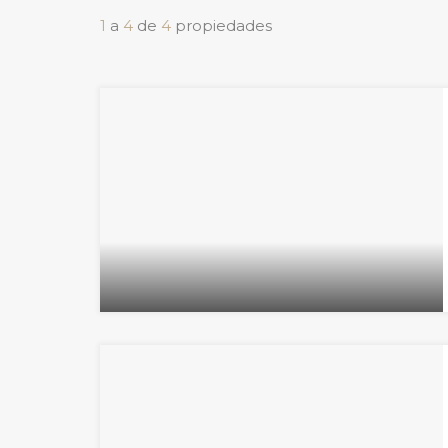
1
a
4
de
4
propiedades