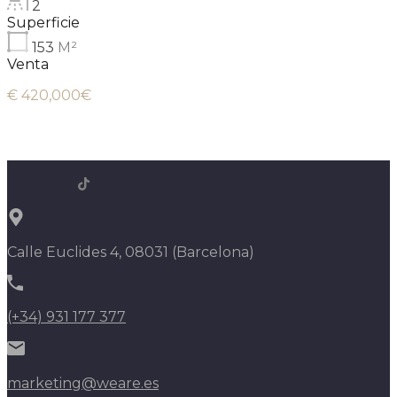
2
Superficie
153
M²
Venta
€ 420,000€
Calle Euclides 4, 08031 (Barcelona)
(+34) 931 177 377
marketing@weare.es