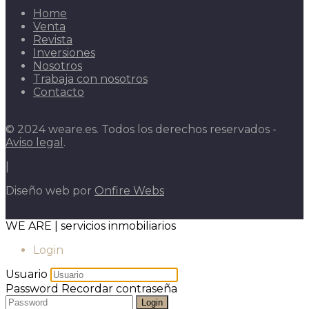
Home
Venta
Revista
Inversiones
Nosotros
Trabaja con nosotros
Contacto
© 2024 weare.es. Todos los derechos reservados -
Aviso legal
.
|
Diseño web por
Onfire Webs
WE ARE | servicios inmobiliarios
Login
Usuario
Password
Recordar contraseña
Login