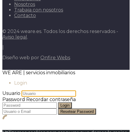
Nosotros
Trabaja con nosotros
Contacto
© 2024 weare.es. Todos los derechos reservados -
Aviso legal
.
|
Diseño web por
Onfire Webs
WE ARE | servicios inmobiliarios
Login
Usuario
Password
Recordar contraseña
Login
Resetear Password