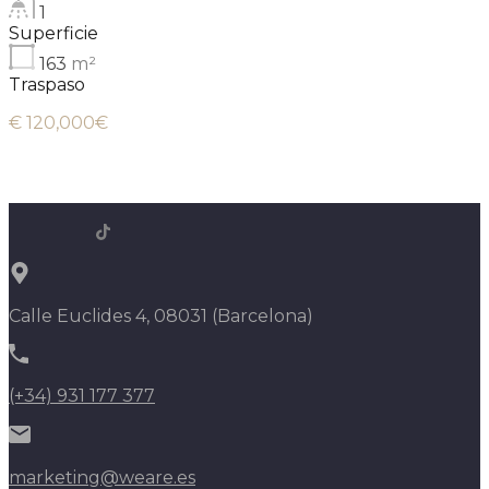
1
Superficie
163
m²
Traspaso
€ 120,000€
Calle Euclides 4, 08031 (Barcelona)
(+34) 931 177 377
marketing@weare.es