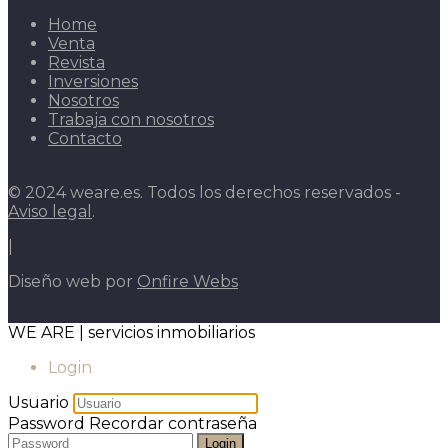
Home
Venta
Revista
Inversiones
Nosotros
Trabaja con nosotros
Contacto
© 2024 weare.es. Todos los derechos reservados -
Aviso legal
.
|
Diseño web por
Onfire Webs
WE ARE | servicios inmobiliarios
Login
Usuario
Password
Recordar contraseña
Login